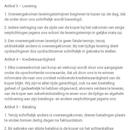
Artikel 3 – Levering
1. Overeengekomen leveringstermijnen beginnen te lopen op de dag, dat
de order door ons schriftelijk wordt bevestigd.
2. Iedere vertraging van de zijde van de koper bij het nakomen van enige
verplichtingen jegens ons schort de leveringstermijn in gelijke mate op.
3. Een overeengekomen levertijd is geen fatale termijn, tenzij
uitdrukkelijk anders is overeengekomen. Bij niet tijdige levering dient
opdrachtgever dus opdrachtnemer schriftelijk in gebreke te stellen.
Artikel 4 – Kredietwaardigheid
1. Elke overeenkomst van koop en verkoop wordt door ons aangegaan
onder de opschortende voorwaarde, dat uit door ons in te winnen
informatie de naar ons oordeel voldoende kredietwaardigheid van de
koper blijkt. Wij zijn te allen tijde gerechtigd, ook na een bestelling
geheel of gedeeltelijk te hebben uitgevoerd, alvorens verdere te leveren,
van de koper een zekerheidsstelling te eisen voor de tijdige en algehele
voldoening aan zijn betalings- en andere verplichtingen jegens ons.
Artikel 5 – Betaling
1. Tenzij schriftelijk anders is overeengekomen, dienen betalingen plaats
te vinden binnen dertig dagen na faktuurdatum.
2. Bij gebreke van stipte betaling is de koper op het achterstallige