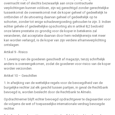
overmacht niet of slechts bezwaarlijk aan onze contractuele
verplichtingen kunnen voldoen, zijn wij gerechtigd zonder gerechtelijke
tussenkomst de overeenkomst met de koper geheel of gedeeltelijk te
ontbinden of de uitvoering daarvan geheel of gedeeltelijk op te
schorten, zonder tot enige schadevergoeding gehouden te zijn. 3. Indien
echter gehele of gedeeltelijke opschorting als in artikel 8,2 bedoeld
onze latere prestatie zo grondig voor de koper in betekenis zal
veranderen, dat acceptatie daarvan door hem redelijkerwijs niet meer
kan worden verlangd, is de koper van zijn verdere afnameverplichting
ontslagen.
Artikel 9 - Risico
1. Levering van de goederen geschiedt af magazijn, tenzij schriftelijk
anders is overeengekomen, zodat de goederen voor risico van de koper
worden verzonden.
Artikel 10 – Geschillen
1. In afwijking van de wettelijke regels voor de bevoegdheid van de
burgelijke rechter zal elk geschil tussen partijen, in geval de Rechtbank
bevoegd is, worden beslecht door de Rechtbank te Almelo.
Opdrachtnemer blijft echter bevoegd opdrachtgever te dagvaarden voor
de volgens de wet of toepasselijke internationale verdrag bevoegde
rechter.