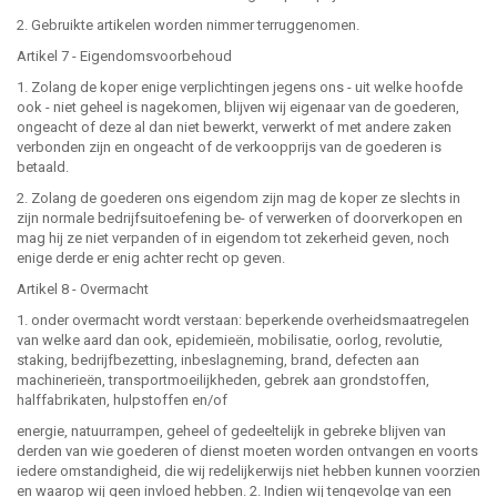
2. Gebruikte artikelen worden nimmer terruggenomen.
Artikel 7 - Eigendomsvoorbehoud
1. Zolang de koper enige verplichtingen jegens ons - uit welke hoofde
ook - niet geheel is nagekomen, blijven wij eigenaar van de goederen,
ongeacht of deze al dan niet bewerkt, verwerkt of met andere zaken
verbonden zijn en ongeacht of de verkoopprijs van de goederen is
betaald.
2. Zolang de goederen ons eigendom zijn mag de koper ze slechts in
zijn normale bedrijfsuitoefening be- of verwerken of doorverkopen en
mag hij ze niet verpanden of in eigendom tot zekerheid geven, noch
enige derde er enig achter recht op geven.
Artikel 8 - Overmacht
1. onder overmacht wordt verstaan: beperkende overheidsmaatregelen
van welke aard dan ook, epidemieën, mobilisatie, oorlog, revolutie,
staking, bedrijfbezetting, inbeslagneming, brand, defecten aan
machinerieën, transportmoeilijkheden, gebrek aan grondstoffen,
halffabrikaten, hulpstoffen en/of
energie, natuurrampen, geheel of gedeeltelijk in gebreke blijven van
derden van wie goederen of dienst moeten worden ontvangen en voorts
iedere omstandigheid, die wij redelijkerwijs niet hebben kunnen voorzien
en waarop wij geen invloed hebben. 2. Indien wij tengevolge van een