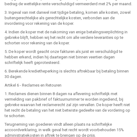
bedrag de wettelijke rente verschuldigd vermeerderd met 2% per maand.
3. Ingeval van niet danwel niet tijdige betaling, komen alle kosten, zowel
buitengerechtelijke als gerechtelijke kosten, verbonden aan de
invordering voor rekening van de koper.
4. Indien de koper met de nakoming van enige betalingsverplichting in
gebreke blijft, hebben wij het recht om alle verdere leveranties op te
schorten voor rekening van de koper.
5. De koper wordt geacht onze fakturen als juist en verschuldigd te
hebben erkend, indien hij daartegen niet binnen veertien dagen
schriftelijk heeft geprotesteerd.
6. Berekende kredietheperking is slechts aftrekbaar bij betaling binnen
30 dagen.
Artikel 6 - Reclames en Retouren
1. Reclames dienen binnen 8 dagen na aflevering schriftelijk met
vermelding van pakbrief of faktuurnummer te worden ingediend, bij
gebreke waarvan het reclamerecht zal zijn vervallen. De koper heeft niet
het recht de betaling van het niet betwiste gedeelte van de vordering op
te schorten.
Terugneming van goederen vindt alleen plaats na schriftelijke
accoordverklaring, in welk geval het recht wordt voorbehouden 15%
administratiekosten in aftrek te brengen op de prijs.