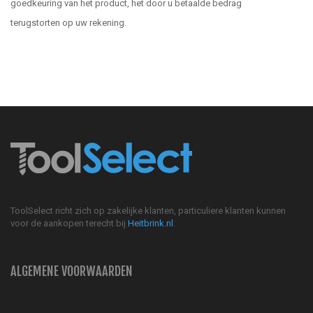
goedkeuring van het product, het door u betaalde bedrag
terugstorten op uw rekening.
ToolSelect richt zich op zakelijke klanten, particuliere klanten kunnen
voor de aankopen terecht bij
Heitbrink.nl
.
ALGEMENE VOORWAARDEN