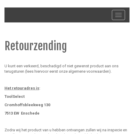
Toggle
navigati
Retourzending
U kunt een verkeerd, beschadigd of niet gewenst product aan ons
terugsturen (lees hiervoor eerst onze algemene voorwaarden).
Het retouradres is
:
ToolSelect
Cromhoffsbleekweg 130
7513 EW Enschede
Zodra wij het product van u hebben ontvangen zullen wij na inspecie en