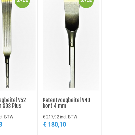
SALE
SALE
gbeitel V52
Patentvoegbeitel V40
Patentvoegbe
 SDS Plus
kort 4 mm
kort 6 mm
cl. BTW
€ 217,92 incl. BTW
€ 217,92 incl.
3
€ 180,10
€ 180,10