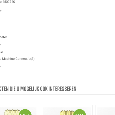
ie 4502740
t
meter
e
ter
e Machine Connectie(S)
2
TEN DIE U MOGELIJK OOK INTERESSEREN