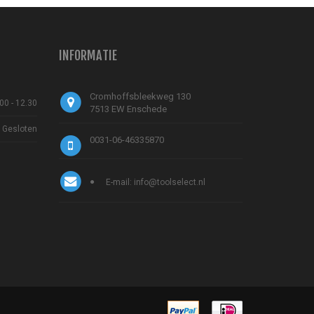
INFORMATIE
Cromhoffsbleekweg 130
00 - 12.30
7513 EW Enschede
Gesloten
0031-06-46335870
E-mail: info@toolselect.nl