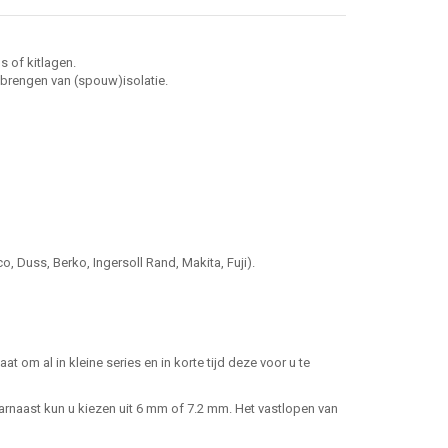
s of kitlagen.
nbrengen van (spouw)isolatie.
 Duss, Berko, Ingersoll Rand, Makita, Fuji).
aat om al in kleine series en in korte tijd deze voor u te
rnaast kun u kiezen uit 6 mm of 7.2 mm. Het vastlopen van