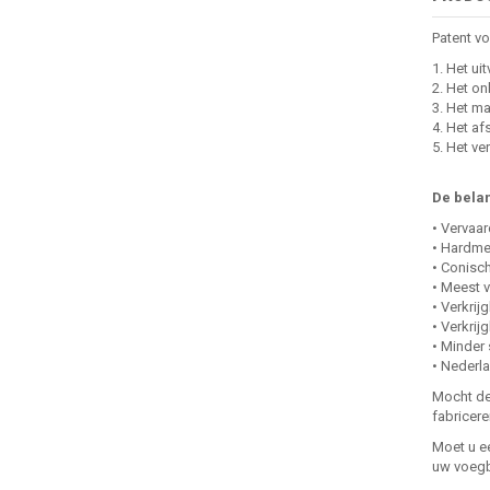
Patent vo
1. Het ui
2. Het on
3. Het m
4. Het af
5. Het ve
De belan
• Vervaar
• Hardme
• Conisch
• Meest v
• Verkrij
• Verkrij
• Minder 
• Nederla
Mocht de 
fabricere
Moet u e
uw voegbi