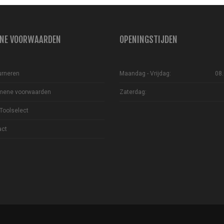
NE VOORWAARDEN
OPENINGSTIJDEN
urneren
Maandag - Vrijdag:
08.
mene voorwaarden
Zaterdag:
Toolselect
act