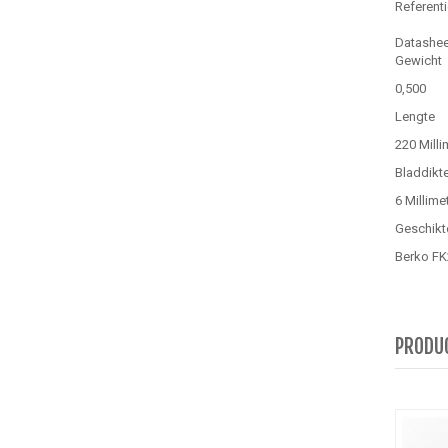
Referent
Datashee
Gewicht
0,500
Lengte
220 Milli
Bladdikt
6 Millime
Geschikt
Berko FK
PRODUC