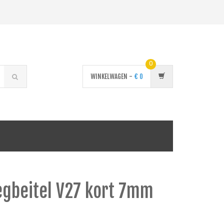
0
WINKELWAGEN -
€
0
egbeitel V27 kort 7mm