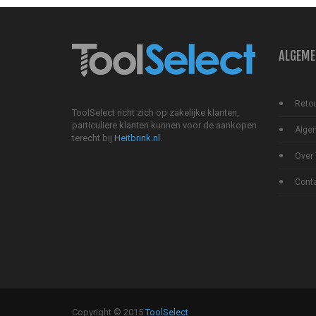
ALGEME
Reto
ToolSelect richt zich op zakelijke klanten,
particuliere klanten kunnen voor de aankopen
Alge
terecht bij
Heitbrink.nl
.
Over 
Cont
Copyright © 2015
ToolSelect