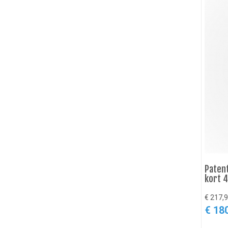
Paten
kort 
€ 217,9
€ 18