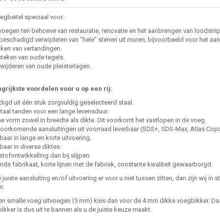
egbeitel speciaal voor:
tvoegen ten behoeve van restauratie, renovatie en het aanbrengen van loodstrip
beschadigd verwijderen van “hele” stenen uit muren, bijvoorbeeld voor het aa
aken van vertandingen.
steken van oude tegels.
rwijderen van oude pleisterlagen.
grijkste voordelen voor u op een rij:
digd uit één stuk zorgvuldig geselecteerd staal.
taal tanden voor een lange levensduur.
e vorm zowel in breedte als dikte. Dit voorkomt het vastlopen in de voeg.
oorkomende aansluitingen uit voorraad leverbaar (SDS+, SDS-Max, Atlas Copco,
gbaar in lange en korte uitvoering.
gbaar in diverse diktes.
stofontwikkelling dan bij slijpen.
nds fabrikaat, korte lijnen met de fabriek, constante kwaliteit gewaarborgd.
juiste aansluiting en/of uitvoering er voor u niet tussen zitten, dan zijn wij in st
n.
en smalle voeg uitvoegen (5 mm) kies dan voor de 4 mm dikke voegbikker. Daa
kker is dus uit te bannen als u de juiste keuze maakt.